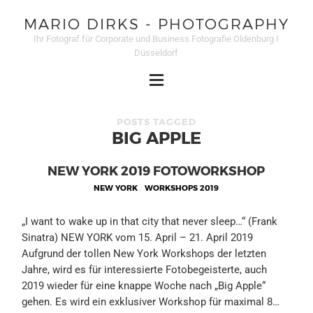
MARIO DIRKS - PHOTOGRAPHY
Ihr Fotograf für Corporate und Business Fotografie Oldenburg I
Düsseldorf
POSTS TAGGED
BIG APPLE
NEW YORK 2019 FOTOWORKSHOP
NEW YORK
,
WORKSHOPS 2019
„I want to wake up in that city that never sleep…“ (Frank
Sinatra) NEW YORK vom 15. April – 21. April 2019
Aufgrund der tollen New York Workshops der letzten
Jahre, wird es für interessierte Fotobegeisterte, auch
2019 wieder für eine knappe Woche nach „Big Apple“
gehen. Es wird ein exklusiver Workshop für maximal 8…