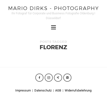
MARIO DIRKS - PHOTOGRAPHY
Ihr Fotograf für Corporate und Business Fotografie Oldenburg I
Düsseldorf
POSTS TAGGED
FLORENZ
Impressum
|
Datenschutz
|
AGB
|
Widerrufsbelehrung