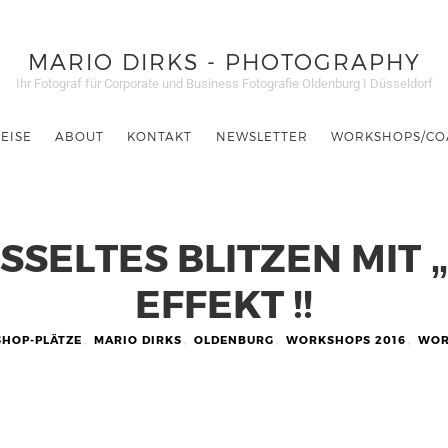
MARIO DIRKS - PHOTOGRAPHY
Ihr Fotograf für Corporate und Business Fotografie Oldenburg I Düsseldorf
EISE
ABOUT
KONTAKT
NEWSLETTER
WORKSHOPS/CO
SSELTES BLITZEN MIT
EFFEKT !!
SHOP-PLÄTZE
,
MARIO DIRKS
,
OLDENBURG
,
WORKSHOPS 2016
,
WOR