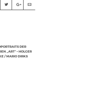
OPORTRAITS DER
EN „ART“ – HOLGER
KE / MARIO DIRKS