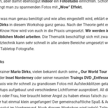
n, aber damit ebensogut
Indoor
ein
Fotostudio
einrichten. Schon
angt man zu spannenden Fotos mit
„Wow“ Effekt.
 was man genau benötigt und wie alles eingestellt wird, erklärt 
Dirks
in diesem Workshop ganz genau. Nach der Theorie geht e
Know How wird von euch in die Praxis umgesetzt.
Wir werden i
blichen Model arbeiten
. Die Thematik beschäftigt sich mit zwa
litztechnik kann sehr schnell in alle andere Bereiche umgesetzt we
& Tabletop Fotografie.
Trainer
Mario Dirks
, vielen bekannt durch seine
„ Our World Tour 
der
Insel Norderney
oder seiner neuesten
Traings DVD „Entfesse
axis wie ihr schnell zu grandiosen Fotos mit Aufsteckblitzen gel
tups aufgebaut und verschiedene Lichtformer ausprobiert. All di
 oder Frau, hier braucht keiner Angst zu haben etwas falsch zu
r hat einmal klein angefangen! Der gemeinschaftliche Spaß & A
olut im Vordergrund. Nach diesem Workshop wird jede(r) Teilne