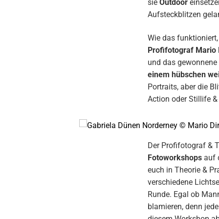
sie
Outdoor
einsetze
Aufsteckblitzen gel
Wie das funktioniert,
Profifotograf Mario 
und das gewonnene 
einem hübschen wei
Portraits, aber die B
Action oder Stillife 
Der Profifotograf & 
Fotoworkshops
auf 
euch in Theorie & Pr
verschiedene Lichtse
Runde. Egal ob Mann
blamieren, denn jede
diesem Workshop abs