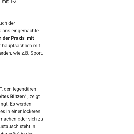
 mit 1-2
euch der
s ans eingemachte
n der Praxis mit
r hauptsächlich mit
rden, wie z.B. Sport,
“
, den legendären
ltes Blitzen“
, zeigt
angt. Es werden
es in einer lockeren
 machen oder sich zu
ustausch steht in
hmer(in) in der