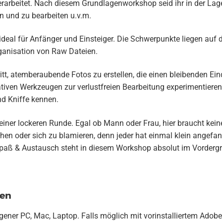
erarbeitet. Nach diesem Grundlagenworkshop seid ihr in der La
n und zu bearbeiten u.v.m.
ideal für Anfänger und Einsteiger. Die Schwerpunkte liegen auf 
ganisation von Raw Dateien.
ritt, atemberaubende Fotos zu erstellen, die einen bleibenden Ein
ativen Werkzeugen zur verlustfreien Bearbeitung experimentieren,
nd Kniffe kennen.
n einer lockeren Runde. Egal ob Mann oder Frau, hier braucht kei
en oder sich zu blamieren, denn jeder hat einmal klein angefa
paß & Austausch steht in diesem Workshop absolut im Vorderg
gen
ener PC, Mac, Laptop. Falls möglich mit vorinstalliertem Adob