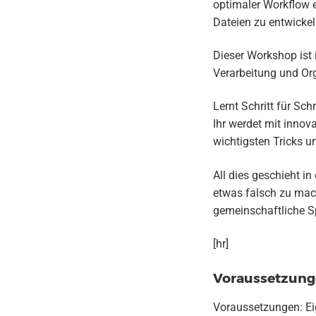
optimaler Workflow 
Dateien zu entwickel
Dieser Workshop ist 
Verarbeitung und Or
Lernt Schritt für Sch
Ihr werdet mit innov
wichtigsten Tricks u
All dies geschieht i
etwas falsch zu mach
gemeinschaftliche S
[hr]
Voraussetzun
Voraussetzungen: Eig