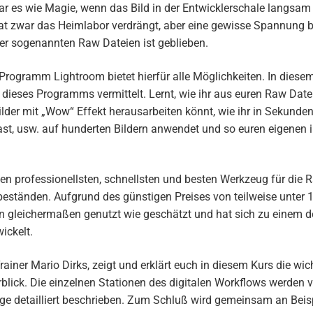
ar es wie Magie, wenn das Bild in der Entwicklerschale langsam
hat zwar das Heimlabor verdrängt, aber eine gewisse Spannung 
der sogenannten Raw Dateien ist geblieben.
Programm Lightroom bietet hierfür alle Möglichkeiten. In dies
dieses Programms vermittelt. Lernt, wie ihr aus euren Raw Date
der mit „Wow“ Effekt herausarbeiten könnt, wie ihr in Sekunden
st, usw. auf hunderten Bildern anwendet und so euren eigenen i
en professionellsten, schnellsten und besten Werkzeug für die
eständen. Aufgrund des günstigen Preises von teilweise unter 
n gleichermaßen genutzt wie geschätzt und hat sich zu einem d
ickelt.
rainer Mario Dirks, zeigt und erklärt euch in diesem Kurs die wi
blick. Die einzelnen Stationen des digitalen Workflows werden v
e detailliert beschrieben. Zum Schluß wird gemeinsam an Beisp