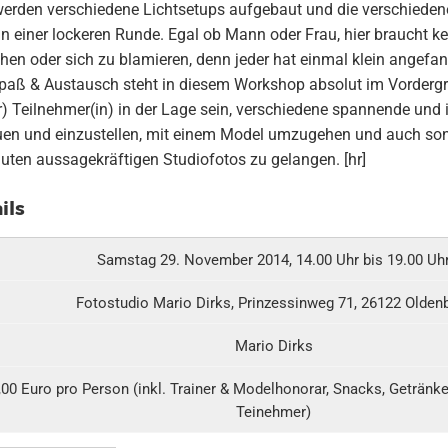
erden verschiedene Lichtsetups aufgebaut und die verschieden
s in einer lockeren Runde. Egal ob Mann oder Frau, hier braucht 
en oder sich zu blamieren, denn jeder hat einmal klein angefa
paß & Austausch steht in diesem Workshop absolut im Vorderg
) Teilnehmer(in) in der Lage sein, verschiedene spannende und 
en und einzustellen, mit einem Model umzugehen und auch son
uten aussagekräftigen Studiofotos zu gelangen. [hr]
ils
Samstag 29. November 2014, 14.00 Uhr bis 19.00 Uh
Fotostudio Mario Dirks, Prinzessinweg 71, 26122 Olden
Mario Dirks
,00 Euro pro Person (inkl. Trainer & Modelhonorar, Snacks, Getränke
Teinehmer)