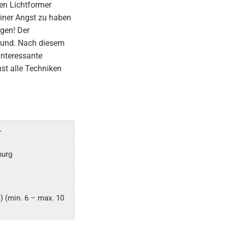
en Lichtformer
keiner Angst zu haben
ngen! Der
rund. Nach diesem
interessante
st alle Techniken
r
burg
) (min. 6 – max. 10