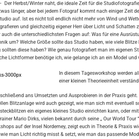
 Der Herbst/Winter naht, die ideale Zeit für die Studiofotografi
 etwas länger, aber bei jedem Fotograf kommt nach einiger Zeit 
udio auf. Ist es nicht toll endlich nicht mehr von Wind und Wett
grafieren und gleichzeitig eigener Herr über Licht und Schatten 
uch die unterschiedlichsten Fragen auf: Was für eine Ausrüstu
hnik um? Welche Größe sollte das Studio haben, wie viele Blitze 
g sollten diese haben? Wie genau fotografiert man im eigenen St
elche Lichtformer benötige ich, wie gelange ich an ein Model und
In diesem Tagesworkshop werden all
einer kleinen Theorieeinheit verständ
 anschließend ans Umsetzten und Ausprobieren in der Praxis ge
ellen Blitzanlage wird auch gezeigt, wie man sich mit eventuell
eckblitzen ein eigenes kleines Studio einrichten kann, oder mit 
rainer Mario Dirks, vielen bekannt durch seine „ Our World Tour 
hops auf der Insel Norderney, zeigt euch in Theorie & Praxis wie 
 wie man Licht richtig misst & setzt, wie man das passende Mode