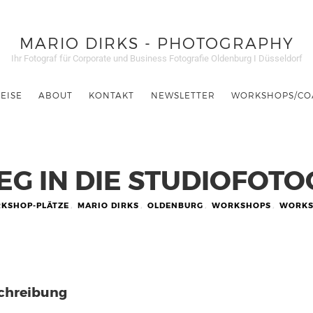
MARIO DIRKS - PHOTOGRAPHY
Ihr Fotograf für Corporate und Business Fotografie Oldenburg I Düsseldorf
EISE
ABOUT
KONTAKT
NEWSLETTER
WORKSHOPS/CO
EG IN DIE STUDIOFOT
RKSHOP-PLÄTZE
,
MARIO DIRKS
,
OLDENBURG
,
WORKSHOPS
,
WORKS
chreibung